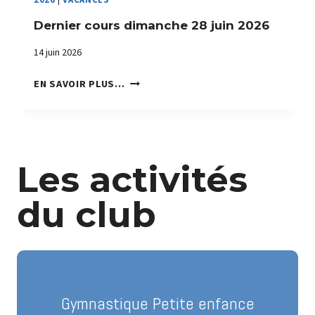
R
Dernier cours dimanche 28 juin 2026
E
D
14 juin 2026
E
S
D
EN SAVOIR PLUS…
I
E
N
R
S
N
C
I
R
E
Les activités
I
R
P
C
du club
T
O
I
U
O
R
N
S
S
D
S
I
Gymnastique Petite enfance
A
M