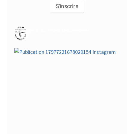
S’inscrire
lestouristesdesuresnes_
Le club de gymnastique artistique de Suresnes