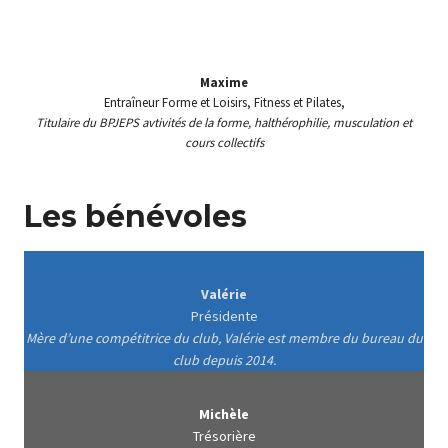
Maxime
Entraîneur Forme et Loisirs, Fitness et Pilates,
Titulaire du BPJEPS avtivités de la forme, halthérophilie, musculation et
cours collectifs
Les bénévoles
Valérie
Présidente
Mère d’une compétitrice du club, Valérie est membre du bureau du
club depuis 2014.
Michèle
Trésorière