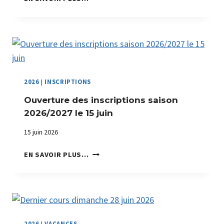
L
E
R
T
E
C
A
2026
|
INSCRIPTIONS
N
Ouverture des inscriptions saison
I
C
2026/2027 le 15 juin
U
15 juin 2026
L
E
O
EN SAVOIR PLUS…
U
V
E
R
T
U
2026
|
VACANCES