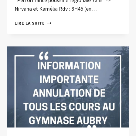
*Performance poussine régionale 7ans* ->
Nirvana et Kamélia Rdv : 8H45 (en…
COMPÉTITION
LIRE LA SUITE
DÉPARTEMENTALE
INDIVIDUELLE,
15
DÉCEMBRE
2024
À
CLAMART