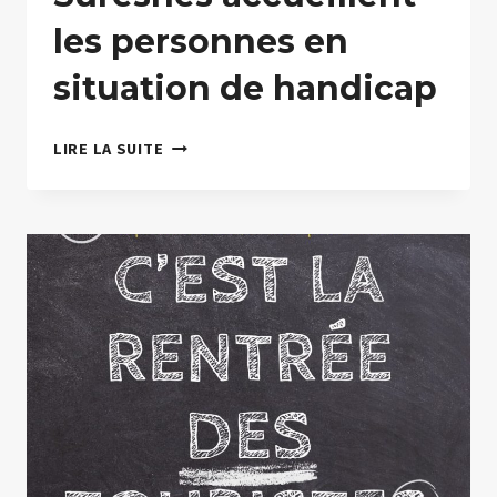
les personnes en
situation de handicap
LES
LIRE LA SUITE
TOURISTES
DE
SURESNES
ACCUEILLENT
LES
PERSONNES
EN
SITUATION
DE
HANDICAP