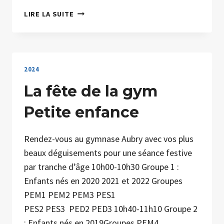
ENCORE
LIRE LA SUITE
UN
PEU
DE
PATIENCE
POUR
2024
LES
La fête de la gym
INSCRIPTIONS
2024
Petite enfance
Rendez-vous au gymnase Aubry avec vos plus
beaux déguisements pour une séance festive
par tranche d’âge 10h00-10h30 Groupe 1 :
Enfants nés en 2020 2021 et 2022 Groupes
PEM1 PEM2 PEM3 PES1
PES2 PES3 PED2 PED3 10h40-11h10 Groupe 2
: Enfants nés en 2019Groupes PEM4