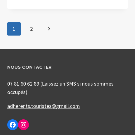
FÊTE
DE
LA
Navigation
GYM
Page
1
2
:
LA
de
suivante
MALLE
AUX
page
SOUVENIRS
NOUS CONTACTER
07 81 60 62 89 (Laissez un SMS si nous sommes
occupés)
adherents.touristes@gmail.com
Facebook
Instagram