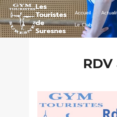
Aller
Les
au
Accueil
Actuali
Touristes
contenu
de
Le Club
Suresnes
RDV 