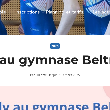
tés
Inscriptions – Planning et tarifs
Les act
2025
au gymnase Bel
Par
Juliette Herpin
7 mars 2025