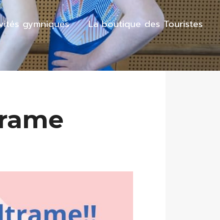
ivités gymniques
La boutique des Touristes
trame