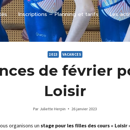
tés
Inscriptions – Planning et tarifs
Les act
2023
VACANCES
nces de février p
Loisir
Par
Juliette Herpin
26 janvier 2023
nous organisons un
stage pour les filles des cours « Loisir 