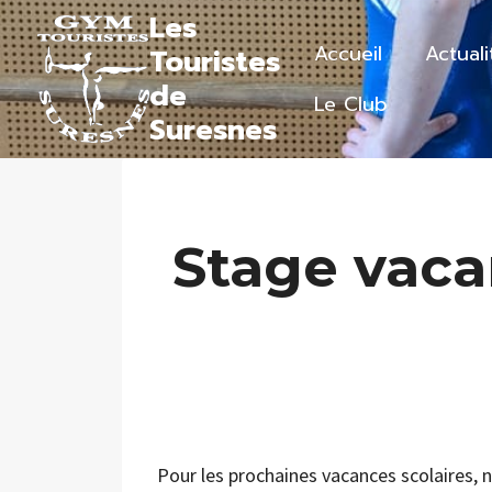
Aller
Les
au
Accueil
Actuali
Touristes
contenu
de
Le Club
Suresnes
Stage vaca
Pour les prochaines vacances scolaires, 